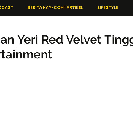
DCAST
BERITA KAY-COH | ARTIKEL
LIFESTYLE
n Yeri Red Velvet Ting
rtainment