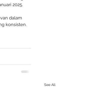
nuari 2025.
evan dalam 
ng konsisten.
See All