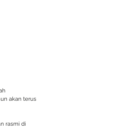
ah 
un akan terus 
 rasmi di 