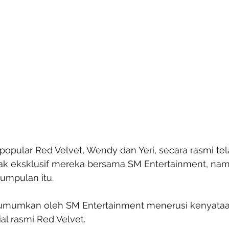
opular Red Velvet, Wendy dan Yeri, secara rasmi tel
k eksklusif mereka bersama SM Entertainment, nam
kumpulan itu.
iumumkan oleh SM Entertainment menerusi kenyataan
al rasmi Red Velvet.