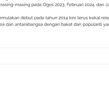
asing-masing pada Ogos 2023, Februari 2024, dan Ja
mulakan debut pada tahun 2014 kini terus kekal rel
rea dan antarabangsa dengan bakat dan populariti ya