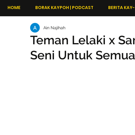
HOME
BORAK KAYPOH | PODCAST
BERITA KAY-
Ain Najihah
Teman Lelaki x Sar
Seni Untuk Semua, 