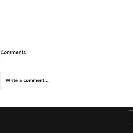
Comments
Write a comment...
Björn Again Kembali ke
DOLLA Kem
Kuala Lumpur, Janji Malam
'G.O.A.T', P
Penuh Nostalgia Buat
Kolaborasi
Peminat ABBA
Untuk Era 