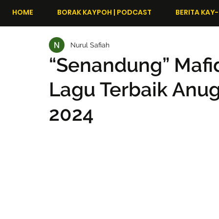
HOME
BORAK KAYPOH | PODCAST
BERITA KAY-
Nurul Safiah
“Senandung” Mafid
Lagu Terbaik Anug
2024