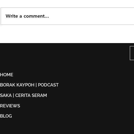
Write a comment...
Insomniacks Kembali
Komedi Min
Mengusik Hati Di "Malam
Maksimum:
Simfoni Luka"
Live di Ku
Januari Ini!
HOME
BORAK KAYPOH | PODCAST
SAKA | CERITA SERAM
REVIEWS
BLOG