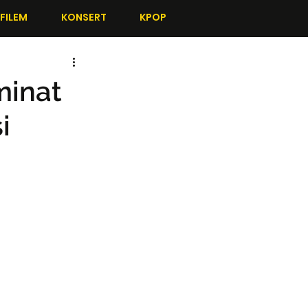
FILEM
KONSERT
KPOP
minat
i