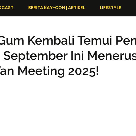
DCAST
BERITA KAY-COH | ARTIKEL
LIFESTYLE
 Gum Kembali Temui Pe
 September Ini Menerus
Fan Meeting 2025!