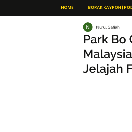
HOME
BORAK KAYPOH | PO
Nurul Safiah
Park Bo
Malaysia
Jelajah 