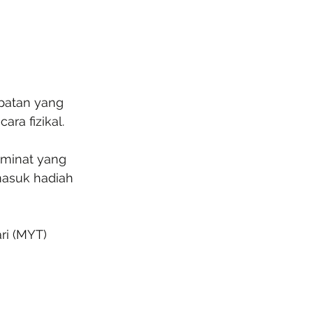
patan yang 
ra fizikal.
eminat yang 
masuk hadiah 
ri (MYT) 