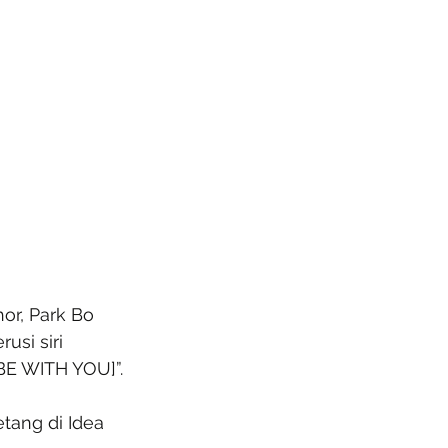
or, Park Bo 
si siri 
BE WITH YOU]”.
tang di Idea 