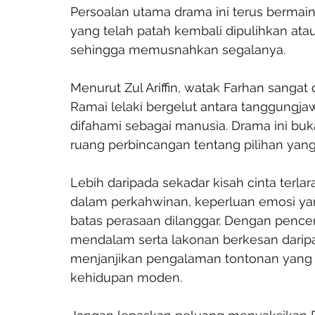
Persoalan utama drama ini terus bermai
yang telah patah kembali dipulihkan ata
sehingga memusnahkan segalanya.
Menurut Zul Ariffin, watak Farhan sangat 
Ramai lelaki bergelut antara tanggungj
difahami sebagai manusia. Drama ini bu
ruang perbincangan tentang pilihan yang
Lebih daripada sekadar kisah cinta terla
dalam perkahwinan, keperluan emosi yang
batas perasaan dilanggar. Dengan penceri
mendalam serta lakonan berkesan daripa
menjanjikan pengalaman tontonan yang 
kehidupan moden.