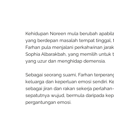
Kehidupan Noreen mula berubah apabila Fa
yang berdepan masalah tempat tinggal,
Farhan pula menjalani perkahwinan jarak
Sophia Albarakbah, yang memilih untuk 
yang uzur dan menghidap demensia.
Sebagai seorang suami, Farhan terperan
keluarga dan keperluan emosi sendiri. 
sebagai jiran dan rakan sekerja perlaha
sepatutnya wujud, bermula daripada kep
pergantungan emosi.