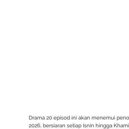
Drama 20 episod ini akan menemui penon
2026, bersiaran setiap Isnin hingga Kham