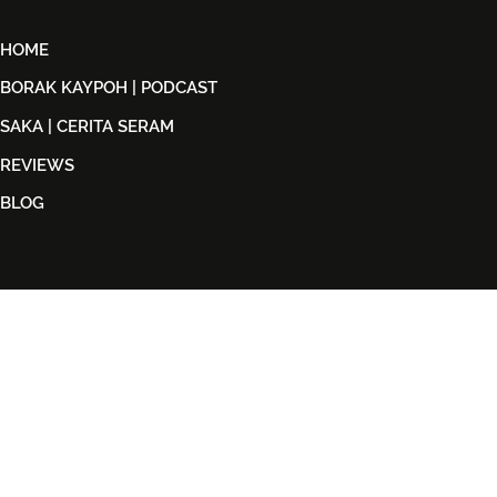
HOME
BORAK KAYPOH | PODCAST
SAKA | CERITA SERAM
REVIEWS
BLOG