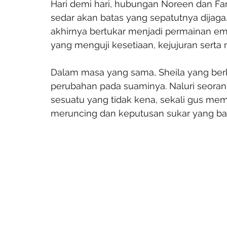
Hari demi hari, hubungan Noreen dan F
sedar akan batas yang sepatutnya dijaga
akhirnya bertukar menjadi permainan em
yang menguji kesetiaan, kejujuran serta 
Dalam masa yang sama, Sheila yang ber
perubahan pada suaminya. Naluri seoran
sesuatu yang tidak kena, sekali gus me
meruncing dan keputusan sukar yang b