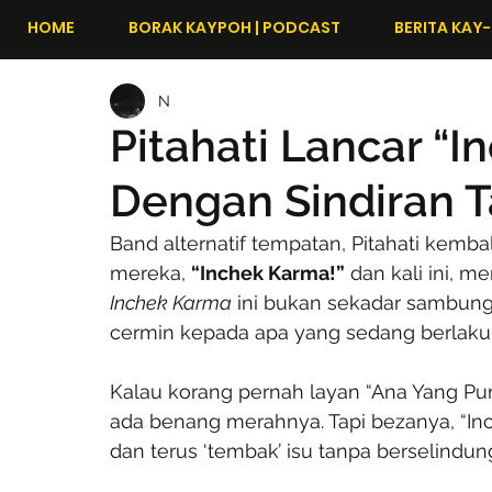
HOME
BORAK KAYPOH | PODCAST
BERITA KAY-
N
Pitahati Lancar “I
Dengan Sindiran 
Band alternatif tempatan, Pitahati kemba
mereka, 
“Inchek Karma!”
 dan kali ini, 
Inchek Karma
 ini bukan sekadar sambung
cermin kepada apa yang sedang berlaku di
Kalau korang pernah layan “Ana Yang Punya 
ada benang merahnya. Tapi bezanya, “Inch
dan terus ‘tembak’ isu tanpa berselindun