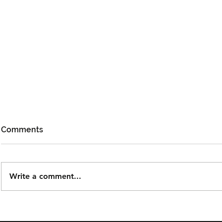
Comments
Write a comment...
Björn Again Kembali ke
Tiket Pute
Kuala Lumpur, Janji Malam
Ledang The