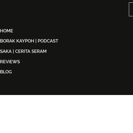
Penuh Nostalgia Buat
Dijual Ber
Peminat ABBA
2026
HOME
BORAK KAYPOH | PODCAST
SAKA | CERITA SERAM
REVIEWS
BLOG