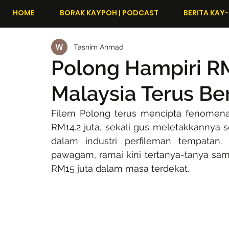
HOME
BORAK KAYPOH | PODCAST
BERITA KAY-
Tasnim Ahmad
Polong Hampiri R
Malaysia Terus Be
Filem Polong terus mencipta fenomena 
RM14.2 juta, sekali gus meletakkannya s
dalam industri perfileman tempatan
pawagam, ramai kini tertanya-tanya sam
RM15 juta dalam masa terdekat.