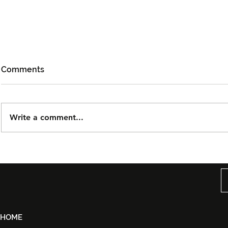
Comments
Write a comment...
Tiket Puteri Gunung
Taguwaruw
Ledang The Musical Rasmi
KLFW 2026
Dijual Bermula 21 Ogos
Back in Bla
2026
HOME