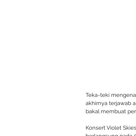
Teka-teki mengenai 
akhirnya terjawab 
bakal membuat pena
Konsert Violet Skies
berlangsung pada 5 