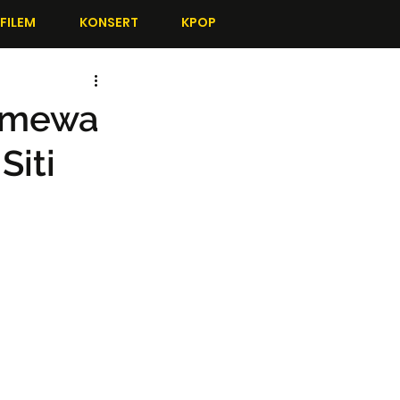
FILEM
KONSERT
KPOP
timewa
Siti