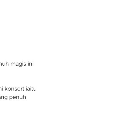
nuh magis ini 
 konsert iaitu 
yang penuh 