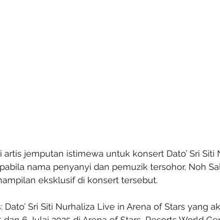
artis jemputan istimewa untuk konsert Dato’ Sri Siti 
apabila nama penyanyi dan pemuzik tersohor, Noh Sa
mpilan eksklusif di konsert tersebut.
: Dato’ Sri Siti Nurhaliza Live in Arena of Stars yang a
dan 6 Julai 2025 di Arena of Stars, Resorts World Gen