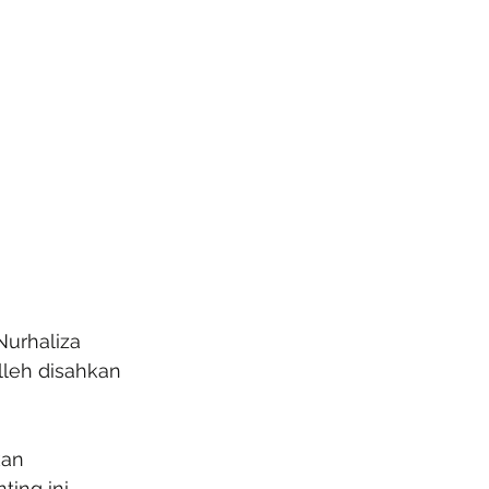
Nurhaliza 
lleh disahkan 
kan 
ting ini 