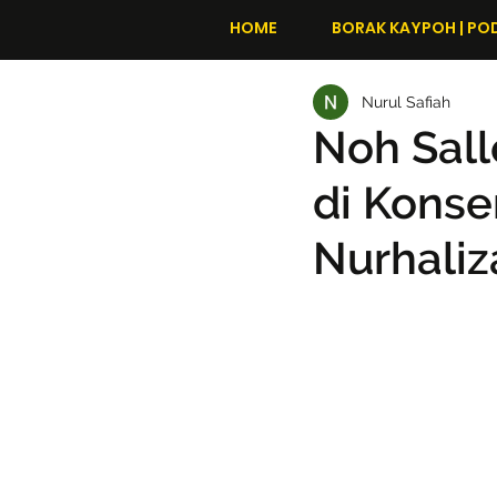
HOME
BORAK KAYPOH | PO
Nurul Safiah
Noh Sall
di Konser
Nurhaliza