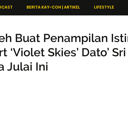
DCAST
BERITA KAY-COH | ARTIKEL
LIFESTYLE
eh Buat Penampilan Is
t ‘Violet Skies’ Dato’ Sri 
 Julai Ini