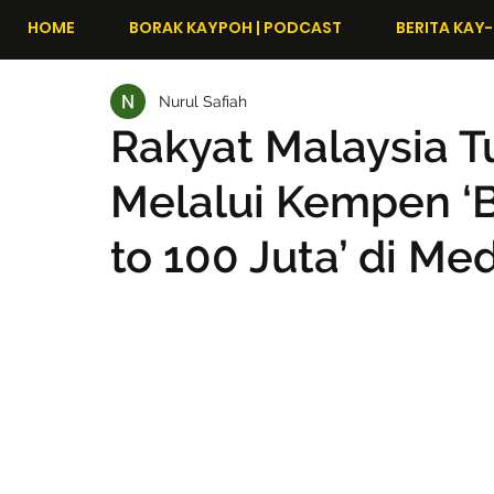
HOME
BORAK KAYPOH | PODCAST
BERITA KAY-
Nurul Safiah
Rakyat Malaysia 
Melalui Kempen ‘
to 100 Juta’ di Med