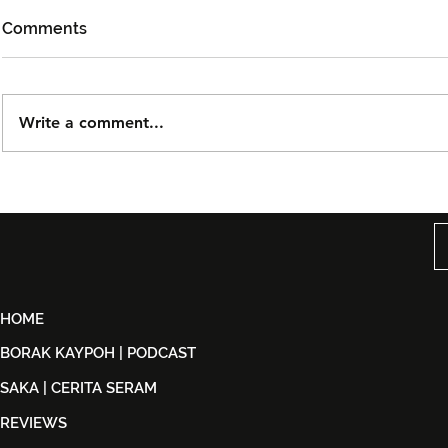
Comments
Write a comment...
Björn Again Kembali ke
Tiket Pute
Kuala Lumpur, Janji Malam
Ledang The
Penuh Nostalgia Buat
Dijual Ber
Peminat ABBA
2026
HOME
BORAK KAYPOH | PODCAST
SAKA | CERITA SERAM
REVIEWS