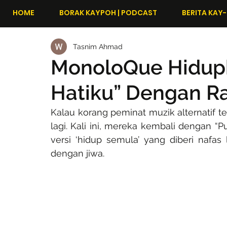
HOME
BORAK KAYPOH | PODCAST
BERITA KAY-
Tasnim Ahmad
MonoloQue Hidup
Hatiku” Dengan R
Kalau korang peminat muzik alternatif
lagi. Kali ini, mereka kembali dengan “Pu
versi ‘hidup semula’ yang diberi nafas l
dengan jiwa.