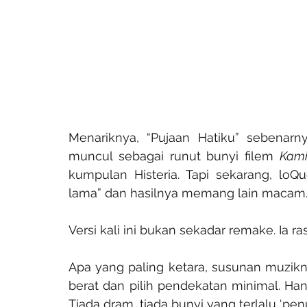
Menariknya, “Pujaan Hatiku” sebenarn
muncul sebagai runut bunyi filem 
Kami
kumpulan Histeria. Tapi sekarang, loQu
lama” dan hasilnya memang lain macam
Versi kali ini bukan sekadar remake. Ia 
Apa yang paling ketara, susunan muzi
berat dan pilih pendekatan minimal. Hanya
Tiada dram, tiada bunyi yang terlalu ‘penu