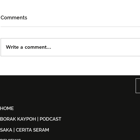
Comments
Write a comment...
Björn Again Kembali ke
Tiket Pute
Kuala Lumpur, Janji Malam
Ledang The
Penuh Nostalgia Buat
Dijual Ber
Peminat ABBA
2026
HOME
BORAK KAYPOH | PODCAST
SAKA | CERITA SERAM