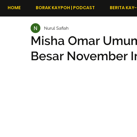
HOME
BORAK KAYPOH | PODCAST
BERITA KAY-
Nurul Safiah
Misha Omar Umum
Besar November In