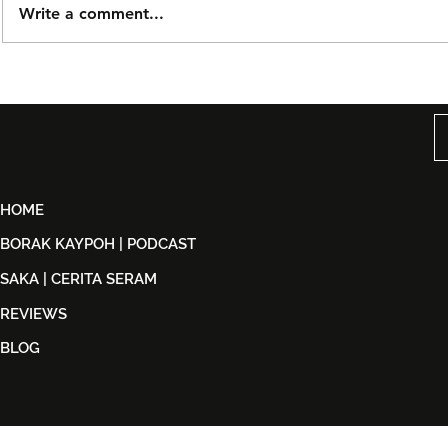
Write a comment...
Björn Again Kembali ke
Noh Salleh
Kuala Lumpur, Janji Malam
Orkestra B
Penuh Nostalgia Buat
Suwito Pa
Peminat ABBA
HOME
BORAK KAYPOH | PODCAST
SAKA | CERITA SERAM
REVIEWS
BLOG