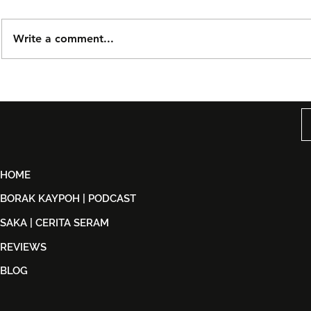
Write a comment...
Björn Again Kembali ke
Tiket Pute
Kuala Lumpur, Janji Malam
Ledang The
Penuh Nostalgia Buat
Dijual Ber
Peminat ABBA
2026
HOME
BORAK KAYPOH | PODCAST
SAKA | CERITA SERAM
REVIEWS
BLOG