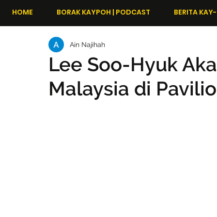
HOME
BORAK KAYPOH | PODCAST
BERITA KAY-
Ain Najihah
Lee Soo-Hyuk Aka
Malaysia di Pavili