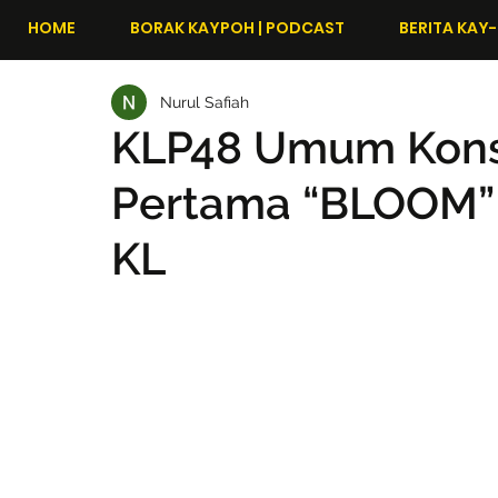
HOME
BORAK KAYPOH | PODCAST
BERITA KAY-
Nurul Safiah
KLP48 Umum Kons
Pertama “BLOOM” 
KL