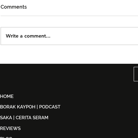
Comments
Write a comment...
Björn Again Kembali ke
Noh Salleh
Kuala Lumpur, Janji Malam
Orkestra B
Penuh Nostalgia Buat
Suwito Pa
Peminat ABBA
HOME
BORAK KAYPOH | PODCAST
SAKA | CERITA SERAM
REVIEWS