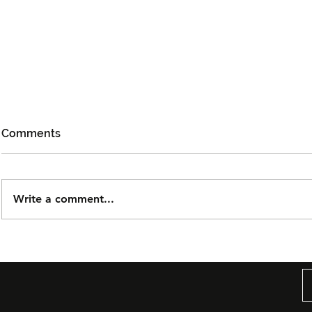
Comments
Write a comment...
Björn Again Kembali ke
Noh Salleh
Kuala Lumpur, Janji Malam
Orkestra B
Penuh Nostalgia Buat
Suwito Pa
Peminat ABBA