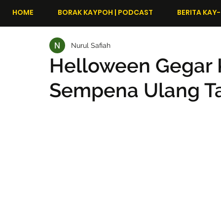
HOME
BORAK KAYPOH | PODCAST
BERITA KAY-
Nurul Safiah
Helloween Gegar 
Sempena Ulang Ta