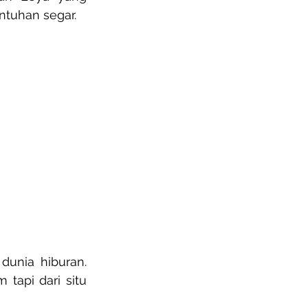
tuhan segar.
unia hiburan. 
api dari situ 