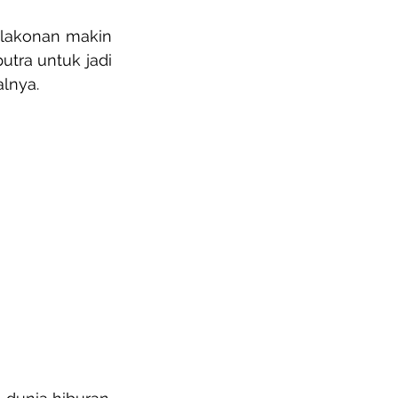
 lakonan makin 
tra untuk jadi 
alnya.