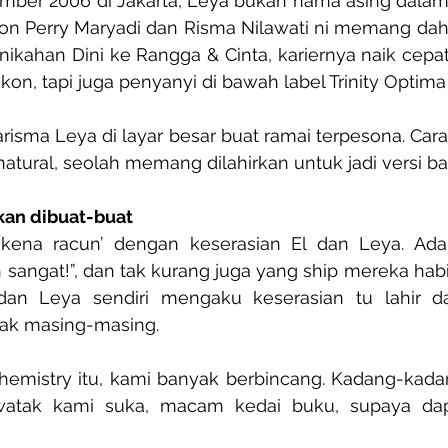
mber 2006 di Jakarta, Leya bukan nama asing dalam 
n Perry Maryadi dan Risma Nilawati ni memang dah di
rnikahan Dini ke Rangga & Cinta, kariernya naik cepat 
on, tapi juga penyanyi di bawah label Trinity Optima
isma Leya di layar besar buat ramai terpesona. Car
natural, seolah memang dilahirkan untuk jadi versi bah
kan dibuat-buat
kena racun’ dengan keserasian El dan Leya. Ada
sangat!”, dan tak kurang juga yang ship mereka habis
l dan Leya sendiri mengaku keserasian tu lahir da
tak masing-masing.
emistry itu, kami banyak berbincang. Kadang-kadan
atak kami suka, macam kedai buku, supaya dapa