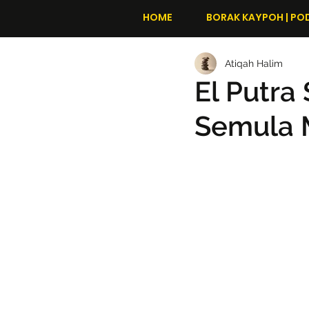
HOME
BORAK KAYPOH | PO
Atiqah Halim
El Putra
Semula M