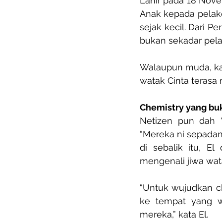
Lahir pada 18 Nove
Anak kepada pelako
sejak kecil. Dari Pe
bukan sekadar pelak
Walaupun muda, kar
watak Cinta terasa 
Chemistry yang bu
Netizen pun dah ‘
“Mereka ni sepadan 
di sebalik itu, E
mengenali jiwa wa
“Untuk wujudkan ch
ke tempat yang w
mereka,” kata El.