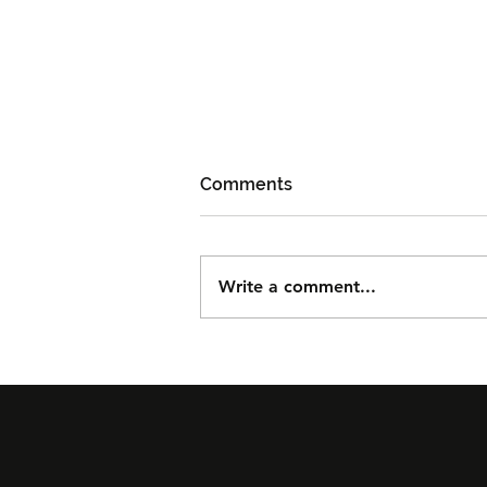
Comments
Write a comment...
Björn Again Kembali ke
Kuala Lumpur, Janji Malam
Penuh Nostalgia Buat
Peminat ABBA