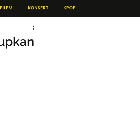
FILEM
KONSERT
KPOP
dupkan