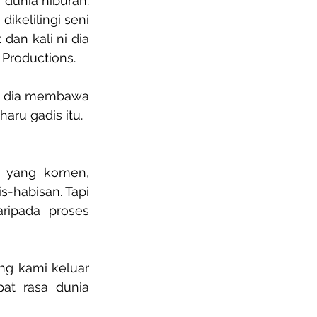
dunia hiburan. 
kelilingi seni 
dan kali ni dia 
 Productions.
a dia membawa 
aru gadis itu.
 yang komen, 
-habisan. Tapi 
ripada proses 
g kami keluar 
t rasa dunia 