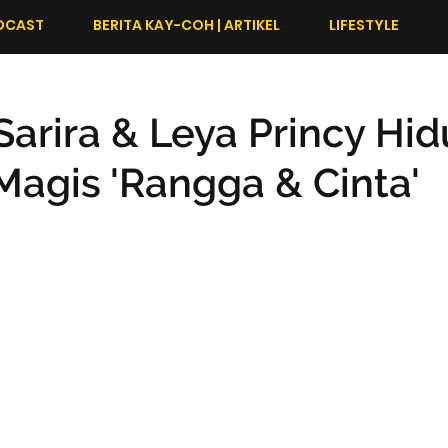
DCAST
BERITA KAY-COH | ARTIKEL
LIFESTYLE
 Sarira & Leya Princy Hi
agis 'Rangga & Cinta'