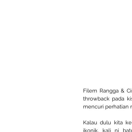
Filem Rangga & Cin
throwback pada kis
mencuri perhatian r
Kalau dulu kita k
ikonik, kali ni b