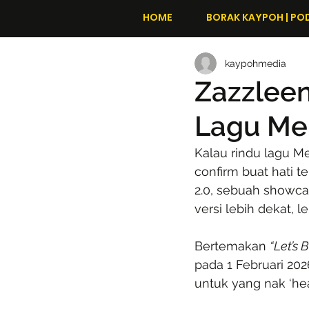
HOME
BORAK KAYPOH | PO
kaypohmedia
Zazzleen
Lagu Mel
Kalau rindu lagu Me
confirm buat hati t
2.0, sebuah showca
versi lebih dekat, l
Bertemakan 
“Let’s 
pada 1 Februari 202
untuk yang nak ‘hea