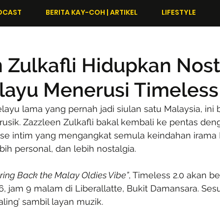
DCAST
BERITA KAY-COH | ARTIKEL
LIFESTYLE
 Zulkafli Hidupkan Nost
ayu Menerusi Timeless
layu lama yang pernah jadi siulan satu Malaysia, ini 
erusik. Zazzleen Zulkafli bakal kembali ke pentas de
se intim yang mengangkat semula keindahan irama M
ebih personal, dan lebih nostalgia.
Bring Back the Malay Oldies Vibe”
, Timeless 2.0 akan b
6, jam 9 malam di Liberallatte, Bukit Damansara. Sesu
ling’ sambil layan muzik.