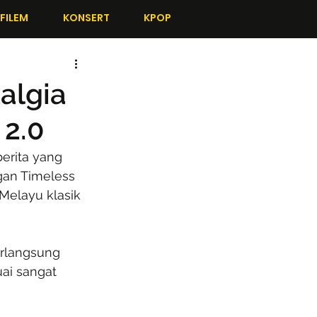
FILEM
KONSERT
KPOP
algia
 2.0
berita yang 
ngan Timeless 
elayu klasik 
erlangsung 
ai sangat 