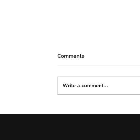
Comments
Write a comment...
Björn Again Kembali ke
Kuala Lumpur, Janji Malam
Penuh Nostalgia Buat
Peminat ABBA