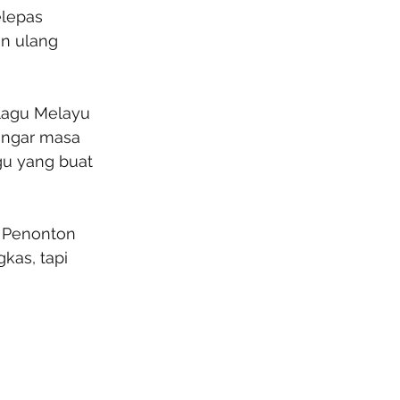
lepas 
n ulang 
lagu Melayu 
engar masa 
gu yang buat 
. Penonton 
kas, tapi 