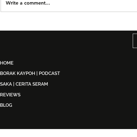
Write a comment...
Björn Again Kembali ke
Tiket Pute
Kuala Lumpur, Janji Malam
Ledang The
Penuh Nostalgia Buat
Dijual Ber
Peminat ABBA
2026
HOME
BORAK KAYPOH | PODCAST
SAKA | CERITA SERAM
REVIEWS
BLOG