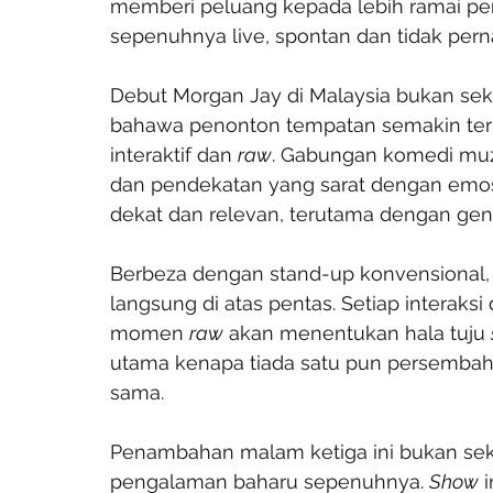
memberi peluang kepada lebih ramai p
sepenuhnya live, spontan dan tidak pern
Debut Morgan Jay di Malaysia bukan sekad
bahawa penonton tempatan semakin terb
interaktif dan 
raw
. Gabungan komedi muz
dan pendekatan yang sarat dengan emos
dekat dan relevan, terutama dengan gener
Berbeza dengan stand-up konvensional,
langsung di atas pentas. Setiap interak
momen 
raw
 akan menentukan hala tuju 
utama kenapa tiada satu pun persembah
sama.
Penambahan malam ketiga ini bukan sek
pengalaman baharu sepenuhnya. 
Show
 