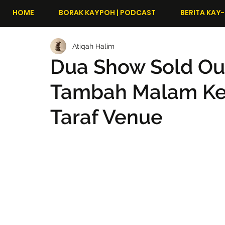
HOME
BORAK KAYPOH | PODCAST
BERITA KAY-
Atiqah Halim
Dua Show Sold Ou
Tambah Malam Ket
Taraf Venue