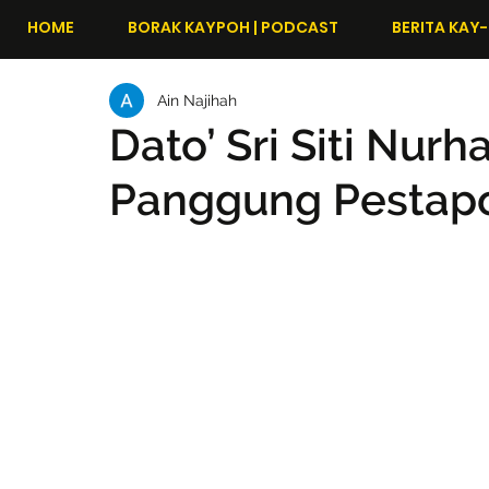
HOME
BORAK KAYPOH | PODCAST
BERITA KAY-
Ain Najihah
Dato’ Sri Siti Nur
Panggung Pestapo