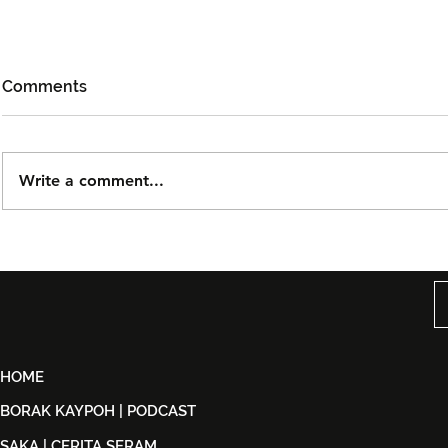
Comments
Write a comment...
Björn Again Kembali ke
Noh Salleh
Kuala Lumpur, Janji Malam
Orkestra B
Penuh Nostalgia Buat
Suwito Pa
Peminat ABBA
HOME
BORAK KAYPOH | PODCAST
SAKA | CERITA SERAM