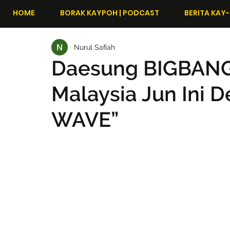
HOME
BORAK KAYPOH | PODCAST
BERITA KAY-
Nurul Safiah
Daesung BIGBANG
Malaysia Jun Ini 
WAVE”