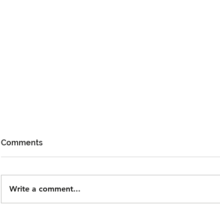
Comments
Write a comment...
Björn Again Kembali ke
Noh Salleh