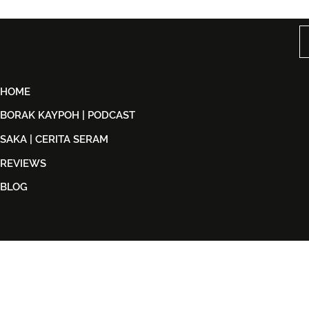
Kuala Lumpur, Janji Malam
Orkestra B
Penuh Nostalgia Buat
Suwito Pa
Peminat ABBA
HOME
BORAK KAYPOH | PODCAST
SAKA | CERITA SERAM
REVIEWS
BLOG