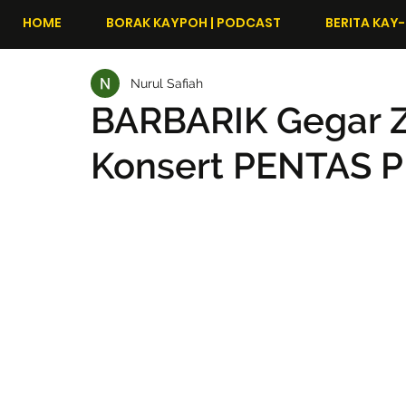
HOME
BORAK KAYPOH | PODCAST
BERITA KAY-
Nurul Safiah
BARBARIK Gegar 
Konsert PENTAS 