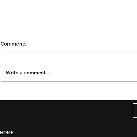
Comments
Write a comment...
Björn Again Kembali ke
Noh Salleh
Kuala Lumpur, Janji Malam
Orkestra B
Penuh Nostalgia Buat
Suwito Pa
Peminat ABBA
HOME