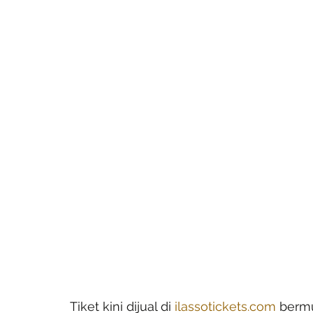
Tiket kini dijual di 
ilassotickets.com
 berm