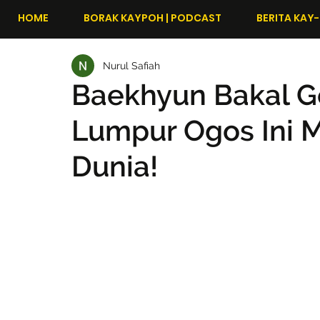
HOME
BORAK KAYPOH | PODCAST
BERITA KAY-
Nurul Safiah
Baekhyun Bakal G
Lumpur Ogos Ini M
Dunia!