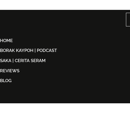
Björn Again Kembali ke
Noh Salleh
Kuala Lumpur, Janji Malam
Orkestra B
Penuh Nostalgia Buat
Suwito Pa
Peminat ABBA
HOME
BORAK KAYPOH | PODCAST
SAKA | CERITA SERAM
REVIEWS
BLOG