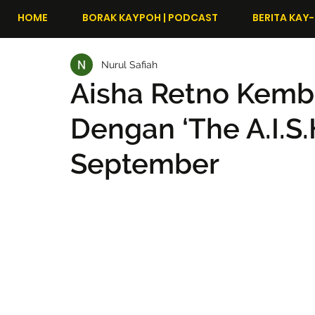
HOME
BORAK KAYPOH | PODCAST
BERITA KAY-
Nurul Safiah
Aisha Retno Kemba
Dengan ‘The A.I.S.
September