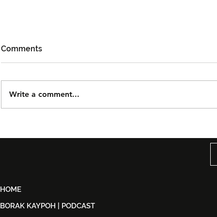
Comments
Write a comment...
Björn Again Kembali ke
Noh Salleh
Kuala Lumpur, Janji Malam
Orkestra B
Penuh Nostalgia Buat
Suwito Pa
Peminat ABBA
HOME
BORAK KAYPOH | PODCAST