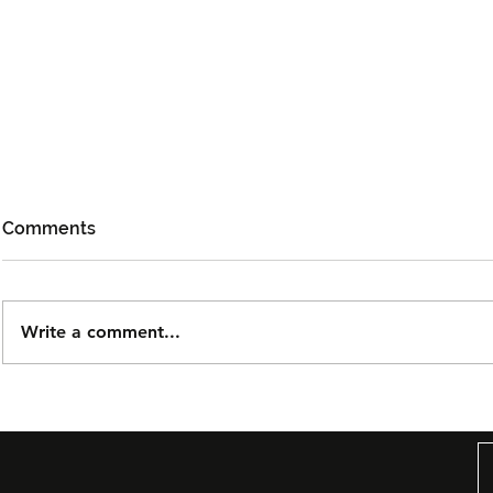
Comments
Write a comment...
Björn Again Kembali ke
Tiket Pute
Kuala Lumpur, Janji Malam
Ledang The
Penuh Nostalgia Buat
Dijual Ber
Peminat ABBA
2026