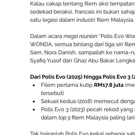
Kalau cakap tentang filem aksi tempatan,
sedekad beraksi, francais ini bukan saha
satu legasi dalam industri filem Malaysia.
Dalam acara 
mega reunion
 “Polis Evo Wo
WONDA, semua bintang dari tiga siri file
Sam, Nora Danish, sampailah ke nama-nama
Syafiq Yusof dan Ghaz Abu Bakar. Leng
Dari Polis Evo (2025) hingga Polis Evo 3 
Filem pertama kutip 
RM17.8 juta
 (me
tersebut)
Sekuel kedua (2018) memecut denga
Polis Evo 3 (2023) pecah rekod yan
dalam 
top 5 
filem Malaysia paling la
Tak hairanlah Polis Evo kekal sebagai sa