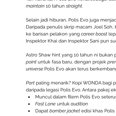
maintain
 10 tahun 
straight
.
Selain jadi hiburan, Polis Evo juga menjad
Daripada penulis skrip macam Joel Soh, 
ke barisan pelakon yang 
career boost
 lep
Inspektor Khai dan Inspektor Sani pun s
Astro Shaw hint yang 10 tahun ni bukan
point
 untuk fasa baru, dengan projek 
pre
universe 
Polis Evo akan terus berkemban
Part
 paling menarik? Kopi WONDA bagi p
daripada legasi Polis Evo. Antara pakej e
Muncul dalam filem Polis Evo seter
Fast Lane
 untuk
 audition
Dapat 
bomber jacket
 edisi khas Poli