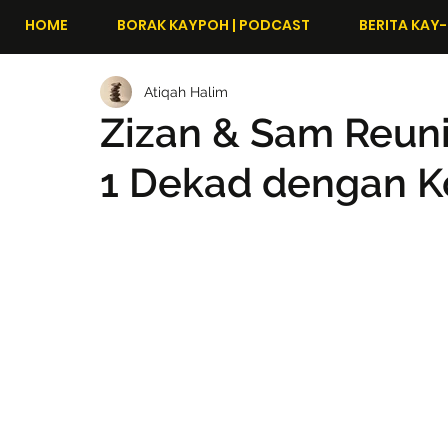
HOME
BORAK KAYPOH | PODCAST
BERITA KAY-
Atiqah Halim
Zizan & Sam Reuni
1 Dekad dengan 