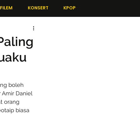
FILEM
KONSERT
KPOP
Paling
uaku
ang boleh 
 Amir Daniel 
at orang 
otaip biasa 