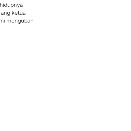
 hidupnya 
rang ketua 
emi mengubah 