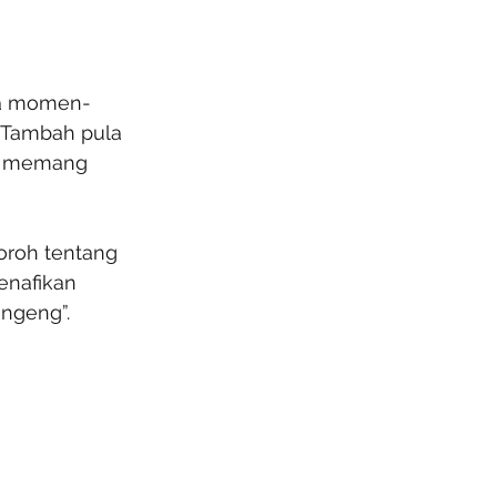
uga momen-
 Tambah pula 
r, memang 
oroh tentang 
enafikan 
ongeng”.