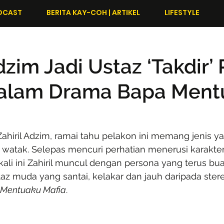
DCAST
BERITA KAY-COH | ARTIKEL
LIFESTYLE
dzim Jadi Ustaz ‘Takdir’ 
Dalam Drama Bapa Ment
ahiril Adzim, ramai tahu pelakon ini memang jenis y
 watak. Selepas mencuri perhatian menerusi karakter
 kali ini Zahiril muncul dengan persona yang terus bu
az muda yang santai, kelakar dan jauh daripada stere
Mentuaku Mafia
.