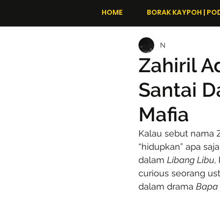
HOME
BORAK KAYPOH | PO
N
Zahiril A
Santai 
Mafia
Kalau sebut nama Z
“hidupkan” apa saja
dalam 
Libang Libu
,
curious seorang ust
dalam drama 
Bapa 