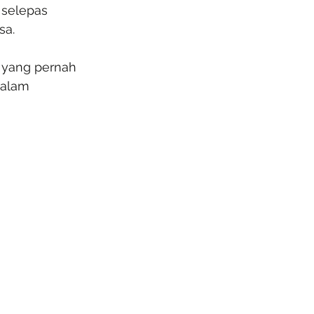
 selepas 
sa.
n yang pernah 
dalam 