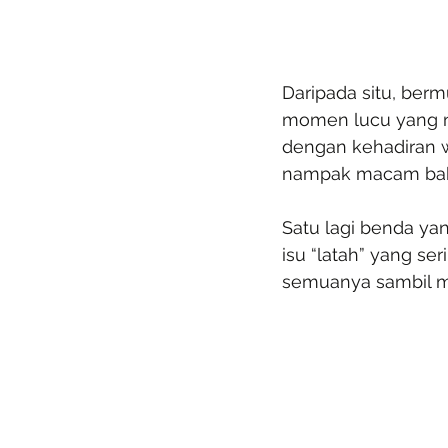
Daripada situ, ber
momen lucu yang na
dengan kehadiran w
nampak macam baka
Satu lagi benda yan
isu “latah” yang se
semuanya sambil men