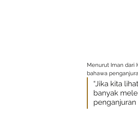
Menurut Iman dari
bahawa penganjuran 
“Jika kita li
banyak melebi
penganjuran k