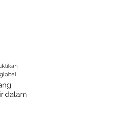
ktikan 
global.
ang 
ir dalam 