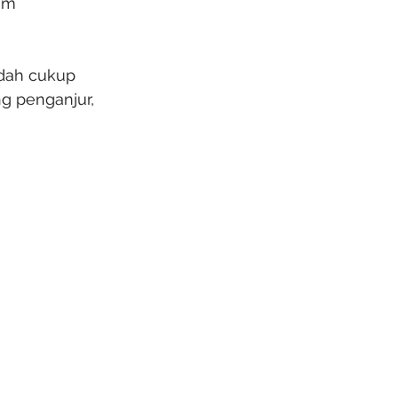
am 
udah cukup 
g penganjur, 