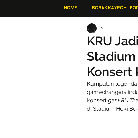
HOME
BORAK KAYPOH | PO
N
KRU Jad
Stadium 
Konsert
Kumpulan legenda 
gamechangers indus
konsert 
genKRU The 
di Stadium Hoki Buki