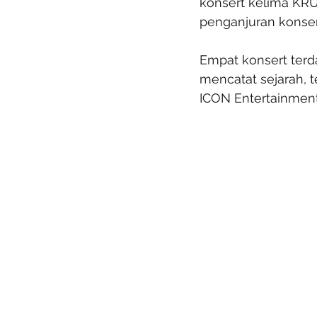
konsert kelima KRU
penganjuran konser
Empat konsert terda
mencatat sejarah, 
ICON Entertainmen