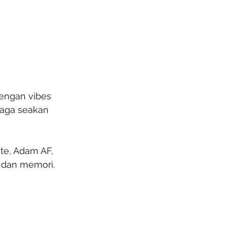
engan vibes 
naga seakan 
ite, Adam AF, 
n dan memori.