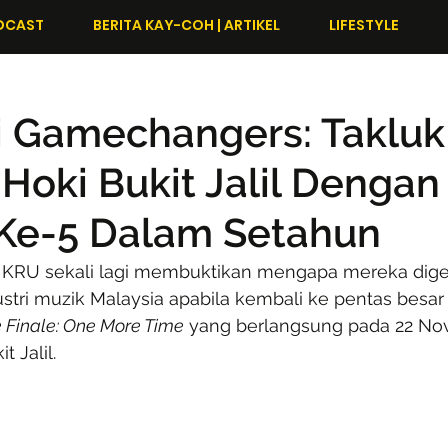
DCAST
BERITA KAY-COH | ARTIKEL
LIFESTYLE
i Gamechangers: Takluk
Hoki Bukit Jalil Dengan
 Ke-5 Dalam Setahun
KRU sekali lagi membuktikan mengapa mereka digel
tri muzik Malaysia apabila kembali ke pentas besar
Finale: One More Time
 yang berlangsung pada 22 No
t Jalil.