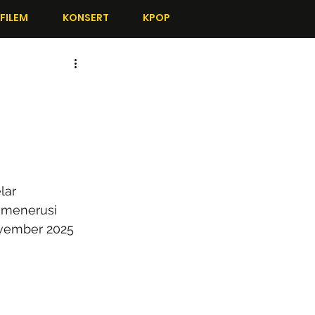
FILEM
KONSERT
KPOP
ar 
 menerusi 
vember 2025 