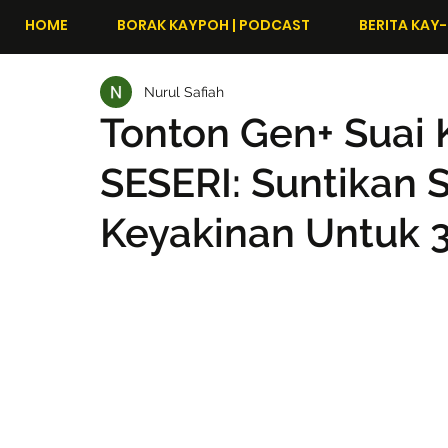
HOME
BORAK KAYPOH | PODCAST
BERITA KAY-
Nurul Safiah
Tonton Gen+ Suai 
SESERI: Suntikan 
Keyakinan Untuk 