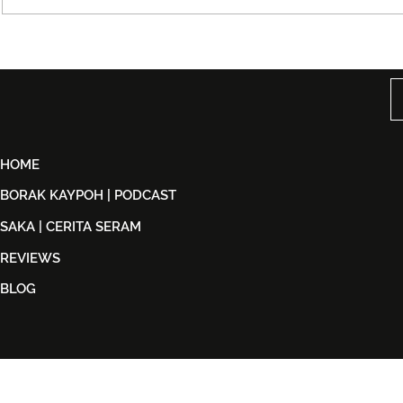
Taguwaruwa Kembali ke
Kuala Lump
KLFW 2026 Dengan Koleksi
Week 2026
Back in Black
Identiti Ma
‘Destinasi: 
HOME
BORAK KAYPOH | PODCAST
SAKA | CERITA SERAM
REVIEWS
BLOG