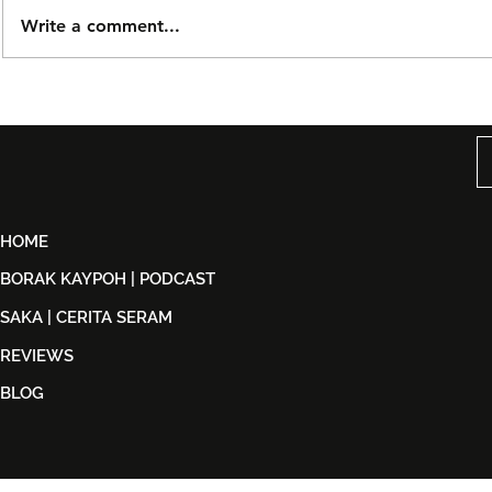
Write a comment...
Björn Again Kembali ke
Tiket Pute
Kuala Lumpur, Janji Malam
Ledang The
Penuh Nostalgia Buat
Dijual Ber
Peminat ABBA
2026
HOME
BORAK KAYPOH | PODCAST
SAKA | CERITA SERAM
REVIEWS
BLOG