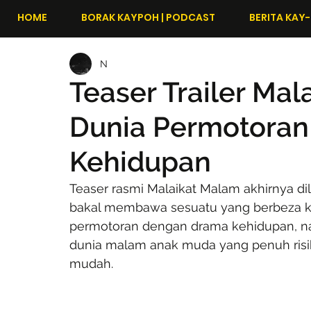
HOME
BORAK KAYPOH | PODCAST
BERITA KAY-
N
Teaser Trailer Mal
Dunia Permotoran
Kehidupan
Teaser rasmi Malaikat Malam akhirnya di
bakal membawa sesuatu yang berbeza k
permotoran dengan drama kehidupan, 
dunia malam anak muda yang penuh risiko
mudah.