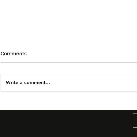
Comments
Write a comment...
Mojoku Hilang! Satukan
Pemenang 
Cinta, Komedi dan
Akademi Ma
Keindahan Perlis
Michelle Y
Menerusi Fi