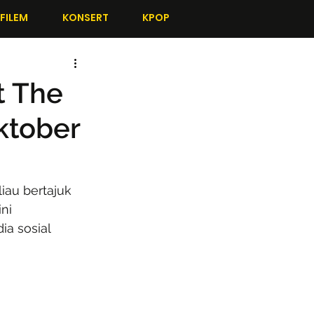
FILEM
KONSERT
KPOP
t The
ktober
au bertajuk 
ni 
ia sosial 