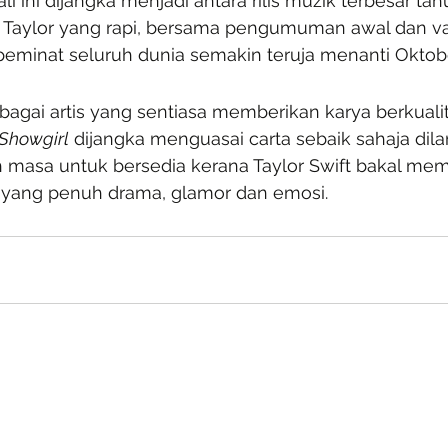
li ini dijangka menjadi antara rilis muzik terbesar tah
 Taylor yang rapi, bersama pengumuman awal dan vari
 peminat seluruh dunia semakin teruja menanti Oktobe
bagai artis yang sentiasa memberikan karya berkuali
 Showgirl
 dijangka menguasai carta sebaik sahaja dila
lah masa untuk bersedia kerana Taylor Swift bakal m
” yang penuh drama, glamor dan emosi.