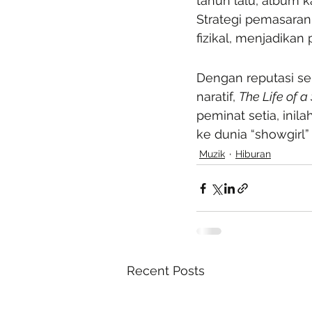
tahun lalu, album ka
Strategi pemasaran
fizikal, menjadikan
Dengan reputasi se
naratif, 
The Life of a
peminat setia, ini
ke dunia “showgirl
Muzik
Hiburan
Recent Posts