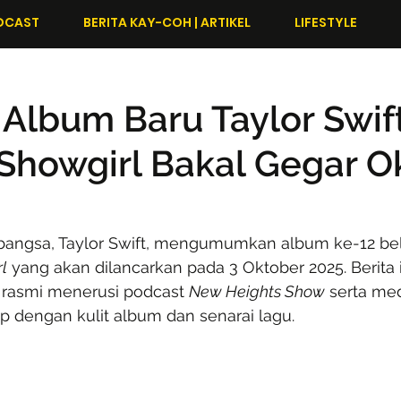
DCAST
BERITA KAY-COH | ARTIKEL
LIFESTYLE
! Album Baru Taylor Swif
a Showgirl Bakal Gegar O
bangsa, Taylor Swift, mengumumkan album ke-12 beli
rl
 yang akan dilancarkan pada 3 Oktober 2025. Berita i
rasmi menerusi podcast 
New Heights Show
 serta med
p dengan kulit album dan senarai lagu.