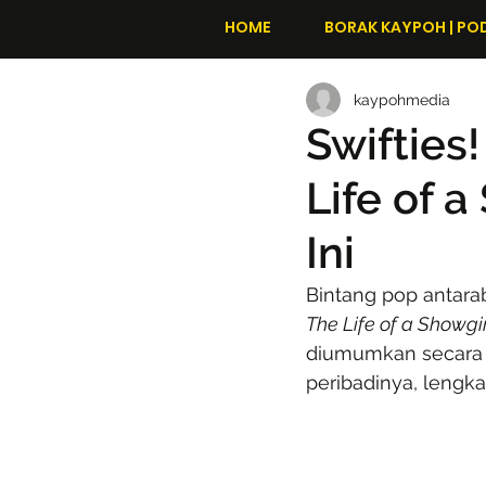
HOME
BORAK KAYPOH | PO
kaypohmedia
Swifties
Life of 
Ini
Bintang pop antara
The Life of a Showgi
diumumkan secara 
peribadinya, lengka