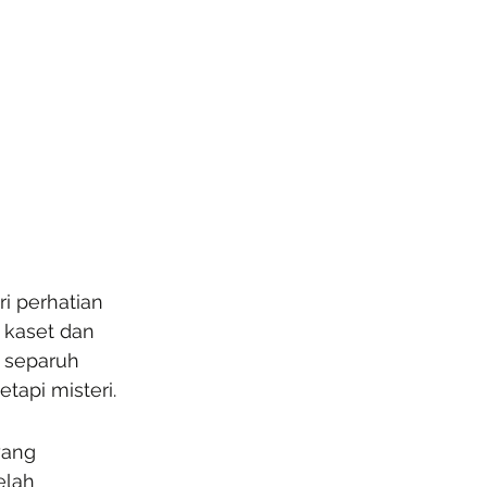
i perhatian 
 kaset dan 
g separuh 
tapi misteri.
yang 
elah 