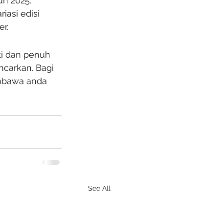
un 2025. 
asi edisi 
r.
ti dan penuh 
ncarkan. Bagi 
embawa anda 
See All