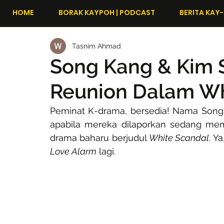
HOME
BORAK KAYPOH | PODCAST
BERITA KAY-
Tasnim Ahmad
Song Kang & Kim 
Reunion Dalam Wh
Peminat K-drama, bersedia! Nama Song 
apabila mereka dilaporkan sedang me
drama baharu berjudul 
White Scandal
Love Alarm
 lagi.