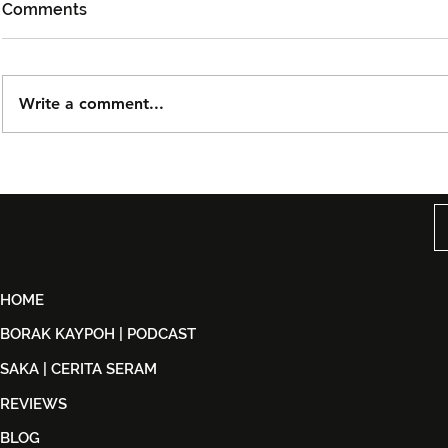
Comments
Write a comment...
Björn Again Kembali ke
Tiket Pute
Kuala Lumpur, Janji Malam
Ledang The
Penuh Nostalgia Buat
Dijual Ber
Peminat ABBA
2026
HOME
BORAK KAYPOH | PODCAST
SAKA | CERITA SERAM
REVIEWS
BLOG