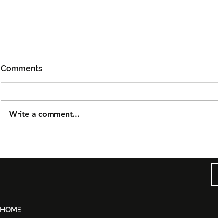
Comments
Write a comment...
Noh Salleh Bawa Magis
XPDC Kita 
Orkestra Bersama Aubrey
Gegar Ode
Suwito Pada 8 November
Konsert He
Loud
HOME