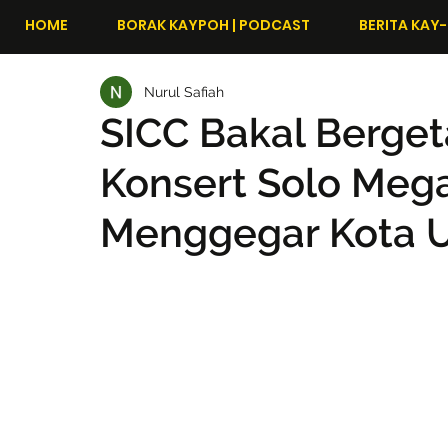
HOME
BORAK KAYPOH | PODCAST
BERITA KAY-
Nurul Safiah
SICC Bakal Berge
Konsert Solo Mega
Menggegar Kota U”