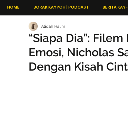
HOME
BORAK KAYPOH | PODCAST
BERITA KAY-
Atiqah Halim
“Siapa Dia”: Filem
Emosi, Nicholas S
Dengan Kisah Cint