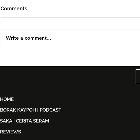
Comments
Write a comment...
Björn Again Kembali ke
Tiket Pute
Kuala Lumpur, Janji Malam
Ledang The
Penuh Nostalgia Buat
Dijual Ber
Peminat ABBA
2026
HOME
BORAK KAYPOH | PODCAST
SAKA | CERITA SERAM
REVIEWS