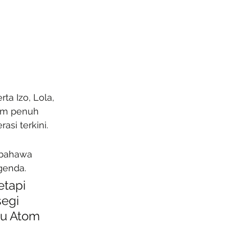
a Izo, Lola, 
am penuh 
asi terkini.
 bahawa 
genda.
tapi 
egi 
au Atom 