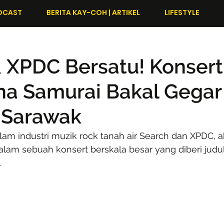
DCAST
BERITA KAY-COH | ARTIKEL
LIFESTYLE
 XPDC Bersatu! Konsert
a Samurai Bakal Gegar
 Sarawak
am industri muzik rock tanah air Search dan XPDC, a
alam sebuah konsert berskala besar yang diberi judul
.