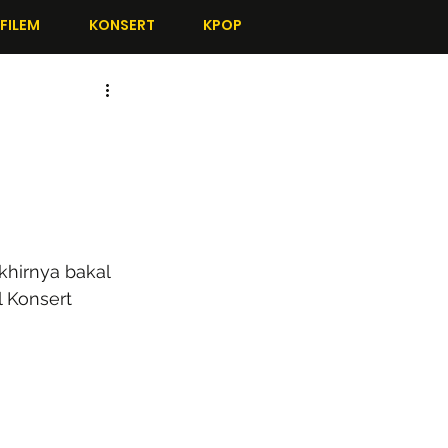
FILEM
KONSERT
KPOP
khirnya bakal 
 Konsert 