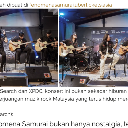
h dibuat di 
fenomenasamurai.ubertickets.asia
Search dan XPDC, konsert ini bukan sekadar hiburan t
rjuangan muzik rock Malaysia yang terus hidup mere
arch):
omena Samurai bukan hanya nostalgia, te