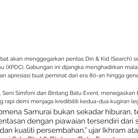
at akan menggegarkan pentas Din & Kid (Search) sert
mu (XPDC). Gabungan ini dijangka menghadirkan mal
dan apresiasi buat peminat dari era 80-an hingga gener
 Seni Simfoni dan Bintang Batu Event, menegaskan
ng rapi demi menjaga kredibiliti kedua-dua kugiran le
omena Samurai bukan sekadar hiburan, te
tasan dengan piawaian tersendiri dari s
dan kualiti persembahan,” ujar Ikhram at