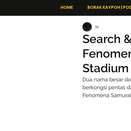
HOME
BORAK KAYPOH | PO
N
Search &
Fenomen
Stadium
Dua nama besar dal
berkongsi pentas d
Fenomena Samurai