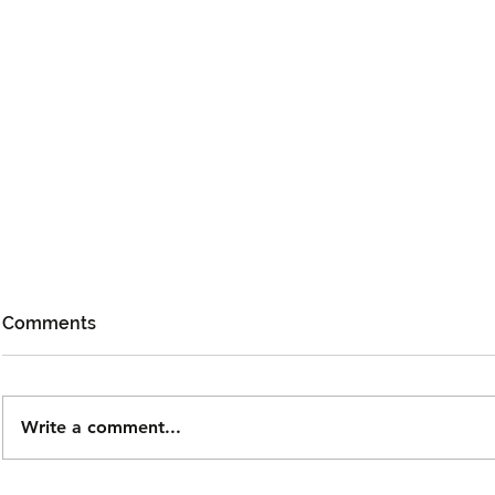
Comments
Write a comment...
Cheng Lei Bakal Temui
Aliff Aziz,