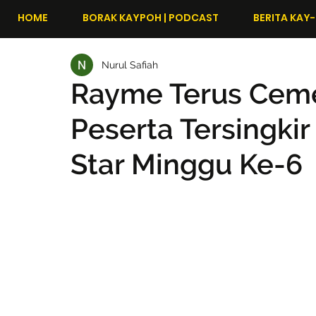
HOME
BORAK KAYPOH | PODCAST
BERITA KAY-
Nurul Safiah
Rayme Terus Ceme
Peserta Tersingki
Star Minggu Ke-6