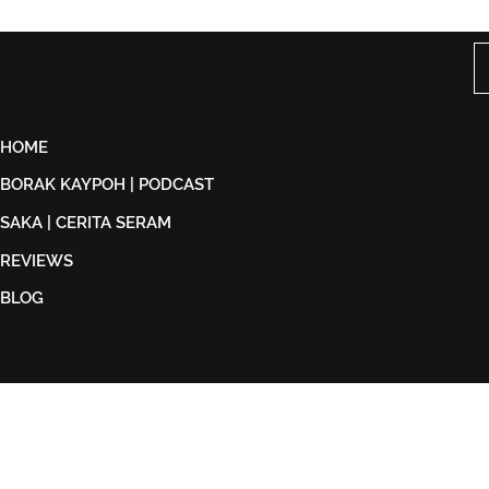
Peminat Malaysia di iQIYI
Elisya San
STARSHIP 2026
Dalam Mad
HOME
BORAK KAYPOH | PODCAST
SAKA | CERITA SERAM
REVIEWS
BLOG