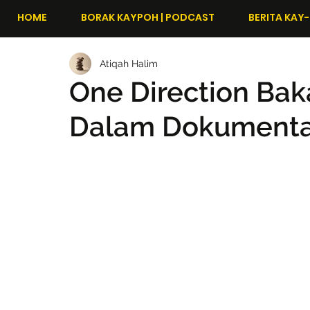
HOME
BORAK KAYPOH | PODCAST
BERITA KAY-
Atiqah Halim
One Direction Bak
Dalam Dokumentar