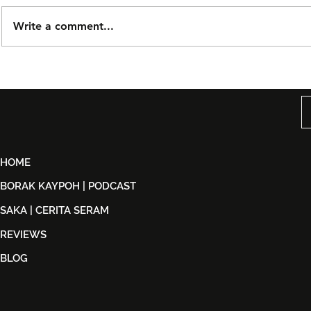
Write a comment...
Björn Again Kembali ke
Tiket Pute
Kuala Lumpur, Janji Malam
Ledang The
Penuh Nostalgia Buat
Dijual Ber
Peminat ABBA
2026
HOME
BORAK KAYPOH | PODCAST
SAKA | CERITA SERAM
REVIEWS
BLOG