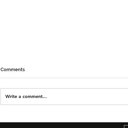
Comments
Write a comment...
Björn Again Kembali ke
Tiket Pute
Kuala Lumpur, Janji Malam
Ledang The
Penuh Nostalgia Buat
Dijual Ber