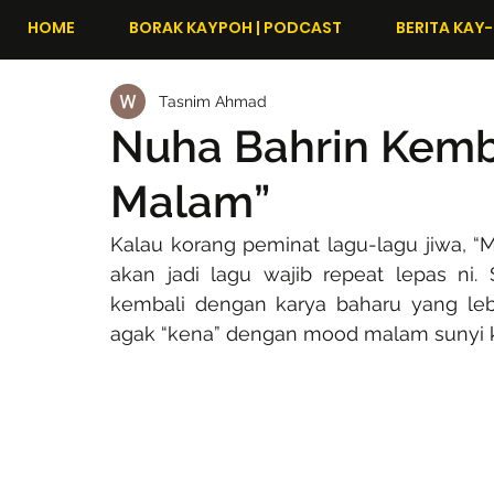
HOME
BORAK KAYPOH | PODCAST
BERITA KAY-
Tasnim Ahmad
Nuha Bahrin Kemb
Malam”
Kalau korang peminat lagu-lagu jiwa, 
akan jadi lagu wajib repeat lepas ni
kembali dengan karya baharu yang leb
agak “kena” dengan mood malam sunyi k