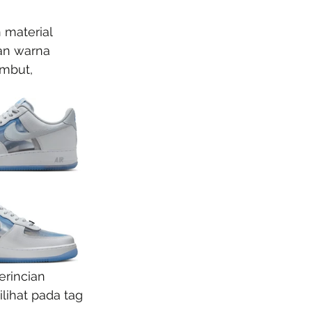
material 
gan warna 
embut, 
rincian 
lihat pada tag 