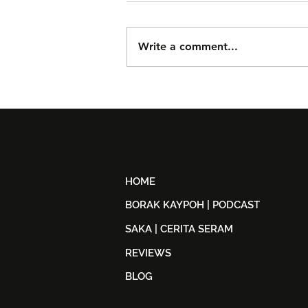
Write a comment...
Taguwaruwa Kembali ke
KLFW 2026 Dengan Koleksi
Back in Black
HOME
BORAK KAYPOH | PODCAST
SAKA | CERITA SERAM
REVIEWS
BLOG