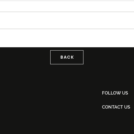
Kuala Lumpur Fashion
PEAK
Week 2026 Kembali Angkat
Tend
Identiti Malaysia Menerusi
Stre
‘Destinasi: Tanah Air’
Buda
BACK
FOLLOW US
CONTACT US