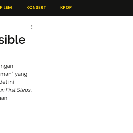
FILEM
KONSERT
KPOP
sible
engan 
oman” yang 
el ini 
r: First Steps
, 
man.