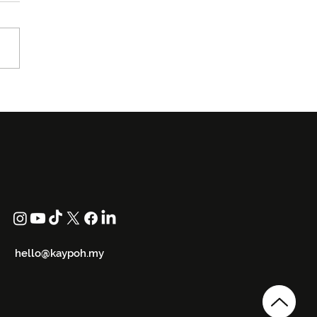
.KL x HdPc Lancar
er Chaos, Koleksi
etwear Yang Raikan
ya Bola Sepak
hello@kaypoh.my