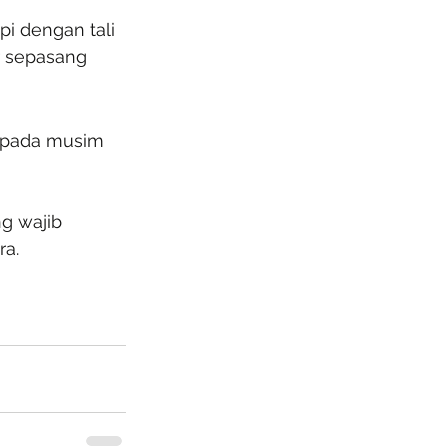
i dengan tali 
r sepasang 
n pada musim 
g wajib 
ra.