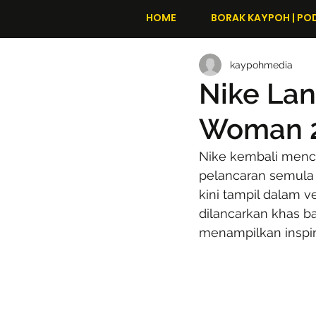
HOME
BORAK KAYPOH | PO
kaypohmedia
Nike Lanc
Woman 2
Nike kembali mencu
pelancaran semula 
kini tampil dalam ve
dilancarkan khas b
menampilkan inspira