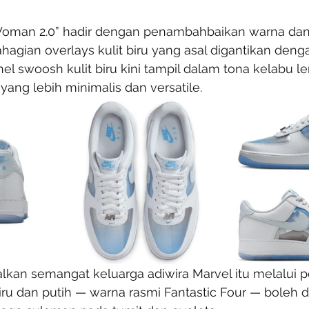
Woman 2.0” hadir dengan penambahbaikan warna dan 
ahagian overlays kulit biru yang asal digantikan den
el swoosh kulit biru kini tampil dalam tona kelabu l
ang lebih minimalis dan versatile.
lkan semangat keluarga adiwira Marvel itu melalui pe
u dan putih — warna rasmi Fantastic Four — boleh di