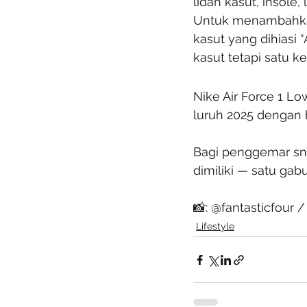
lidah kasut, insole
Untuk menambahkan 
kasut yang dihiasi
kasut tetapi satu k
Nike Air Force 1 L
luruh 2025 dengan 
Bagi penggemar sne
dimiliki — satu ga
📸: @fantasticfour /
Lifestyle