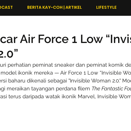
DCAST
BERITA KAY-COH | ARTIKEL
LIFESTYLE
ar Air Force 1 Low “Invi
.0”
ri perhatian peminat sneaker dan peminat komik d
model ikonik mereka — Air Force 1 Low “Invisible W
rsi baharu dikenali sebagai "Invisible Woman 2.0." Mod
agi meraikan tayangan perdana filem 
The Fantastic Fou
si terus daripada watak ikonik Marvel, Invisible Wo