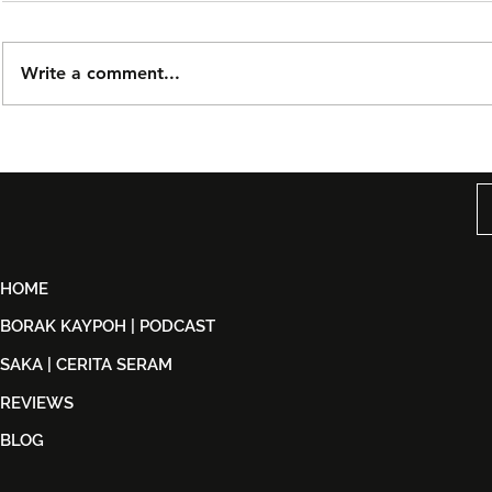
Write a comment...
Björn Again Kembali ke
Tiket Pute
Kuala Lumpur, Janji Malam
Ledang The
Penuh Nostalgia Buat
Dijual Ber
Peminat ABBA
2026
HOME
BORAK KAYPOH | PODCAST
SAKA | CERITA SERAM
REVIEWS
BLOG