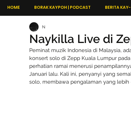
HOME
BORAK KAYPOH | PODCAST
BERITA KAY-
N
Naykilla Live di Z
Peminat muzik Indonesia di Malaysia, ada
konsert solo di Zepp Kuala Lumpur pada 
perhatian ramai menerusi penampilannya
Januari lalu. Kali ini, penyanyi yang sem
solo, membawa pengalaman yang lebih d