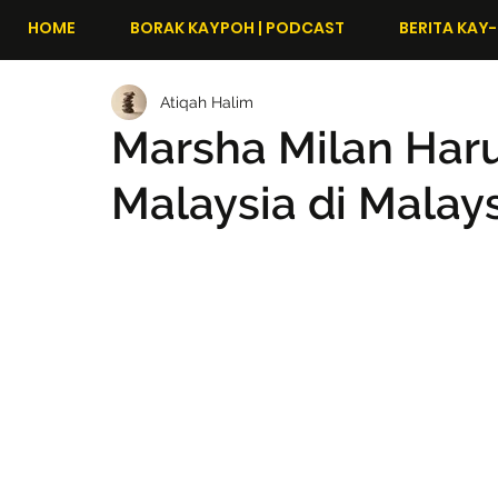
HOME
BORAK KAYPOH | PODCAST
BERITA KAY-
Atiqah Halim
Marsha Milan Ha
Malaysia di Malay