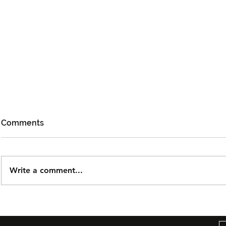
Comments
Write a comment...
Björn Again Kembali ke
Tiket Pute
Kuala Lumpur, Janji Malam
Ledang The
Penuh Nostalgia Buat
Dijual Ber