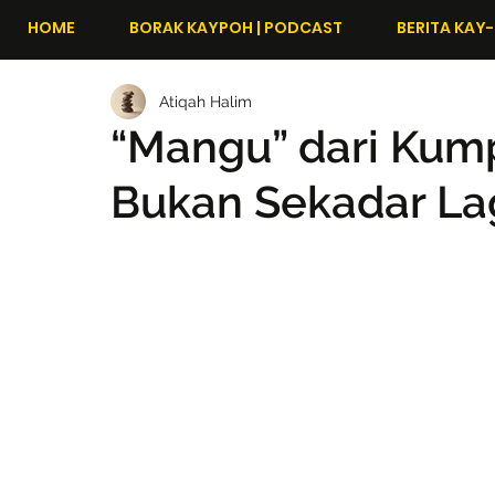
HOME
BORAK KAYPOH | PODCAST
BERITA KAY-
Atiqah Halim
“Mangu” dari Kum
Bukan Sekadar La