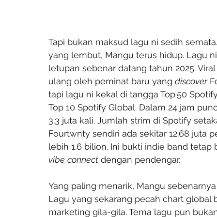
Tapi bukan maksud lagu ni sedih semata. 
yang lembut, Mangu terus hidup. Lagu ni a
letupan sebenar datang tahun 2025. Viral
ulang oleh peminat baru yang 
discover
 F
tapi lagu ni kekal di tangga Top 50 Spot
Top 10 Spotify Global. Dalam 24 jam pun
3.3 juta kali. Jumlah strim di Spotify seta
Fourtwnty sendiri ada sekitar 12.68 jut
lebih 1.6 bilion. Ini bukti indie band tetap 
vibe
connect
 dengan pendengar.
Yang paling menarik, Mangu sebenarnya d
Lagu yang sekarang pecah chart global be
marketing gila-gila. Tema lagu pun bukan