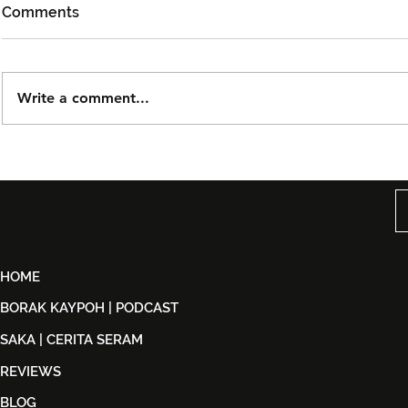
Comments
Write a comment...
Björn Again Kembali ke
Tiket Pute
Kuala Lumpur, Janji Malam
Ledang The
Penuh Nostalgia Buat
Dijual Ber
Peminat ABBA
2026
HOME
BORAK KAYPOH | PODCAST
SAKA | CERITA SERAM
REVIEWS
BLOG