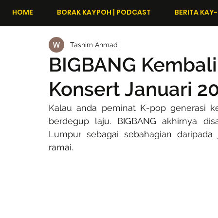
HOME
BORAK KAYPOH | PODCAST
BERITA KAY-
Tasnim Ahmad
BIGBANG Kembali 
Konsert Januari 20
Kalau anda peminat K-pop generasi ke
berdegup laju. BIGBANG akhirnya dis
Lumpur sebagai sebahagian daripada j
ramai.