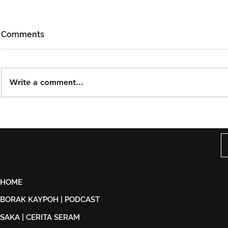
Comments
Write a comment...
Björn Again Kembali ke
Tiket Pute
Kuala Lumpur, Janji Malam
Ledang The
Penuh Nostalgia Buat
Dijual Ber
Peminat ABBA
2026
HOME
BORAK KAYPOH | PODCAST
SAKA | CERITA SERAM