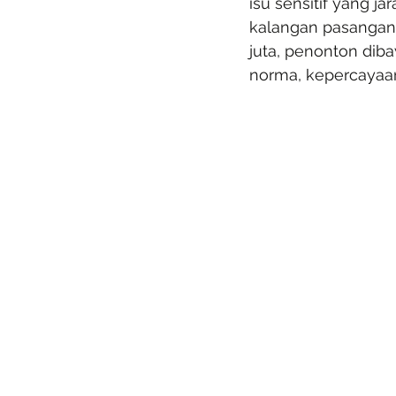
isu sensitif yang ja
kalangan pasangan 
juta, penonton dib
norma, kepercayaan 