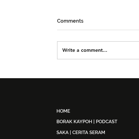
Comments
Write a comment...
Cheng Lei Bakal Temui
Peminat Malaysia di iQIYI
STARSHIP 2026
HOME
BORAK KAYPOH | PODCAST
SAKA | CERITA SERAM