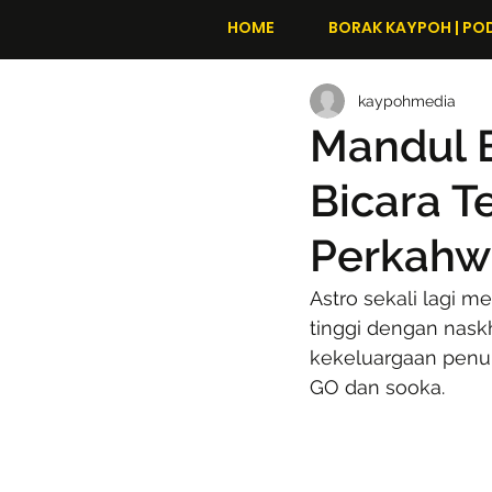
HOME
BORAK KAYPOH | PO
kaypohmedia
Mandul B
Bicara T
Perkahw
Astro sekali lagi
tinggi dengan nask
kekeluargaan penuh
GO dan sooka.