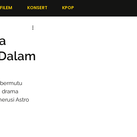
FILEM
KONSERT
KPOP
ka
i Dalam
 bermutu 
h drama 
erusi Astro 