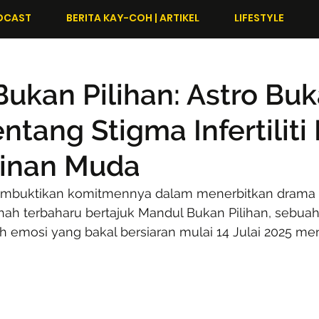
DCAST
BERITA KAY-COH | ARTIKEL
LIFESTYLE
ukan Pilihan: Astro Bu
entang Stigma Infertilit
inan Muda
 membuktikan komitmennya dalam menerbitkan drama
hah terbaharu bertajuk Mandul Bukan Pilihan, sebua
 emosi yang bakal bersiaran mulai 14 Julai 2025 men