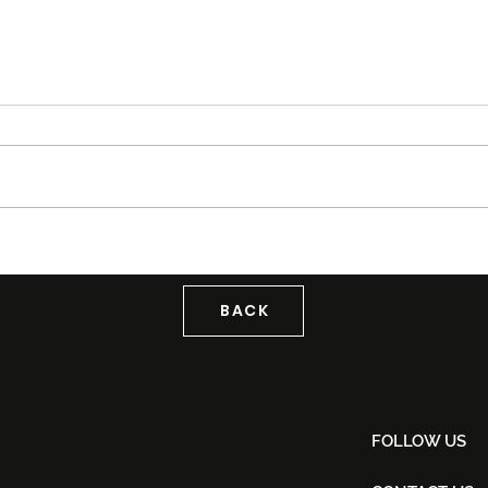
Aliff Aziz, Uqasha Senrose &
DOL
Elisya Sandha Bersatu
'G.O
Dalam Madu Atau Racun
Kola
Untu
BACK
FOLLOW US