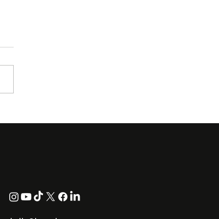
LA Kembali Dengan
.A.T', Pertaruh
borasi Bersama F.Hero
k Era Baharu