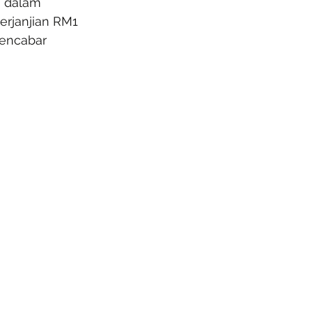
i dalam 
erjanjian RM1 
encabar 