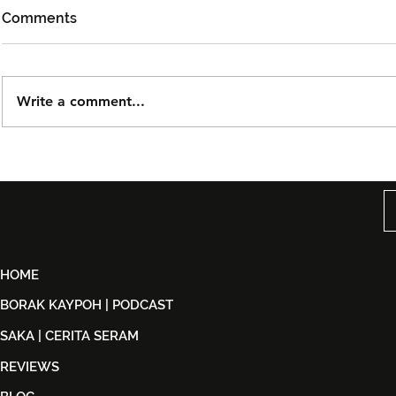
Comments
Write a comment...
Björn Again Kembali ke
Tiket Pute
Kuala Lumpur, Janji Malam
Ledang The
Penuh Nostalgia Buat
Dijual Ber
Peminat ABBA
2026
HOME
BORAK KAYPOH | PODCAST
SAKA | CERITA SERAM
REVIEWS