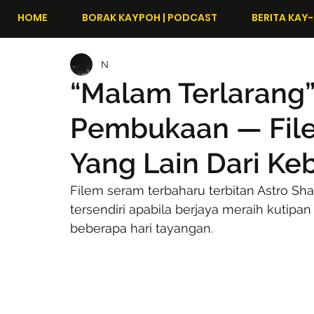
HOME
BORAK KAYPOH | PODCAST
BERITA KAY-
N
“Malam Terlarang”
Pembukaan — Fil
Yang Lain Dari Ke
Filem seram terbaharu terbitan Astro Sha
tersendiri apabila berjaya meraih kuti
beberapa hari tayangan.