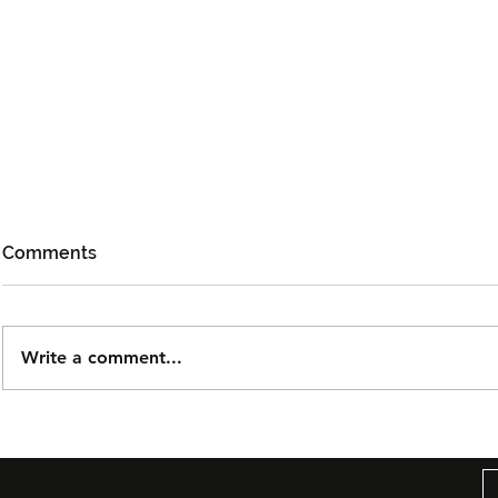
Comments
Write a comment...
Mojoku Hilang! Satukan
Pemenang 
Cinta, Komedi dan
Akademi Ma
Keindahan Perlis
Michelle Y
Menerusi Fi