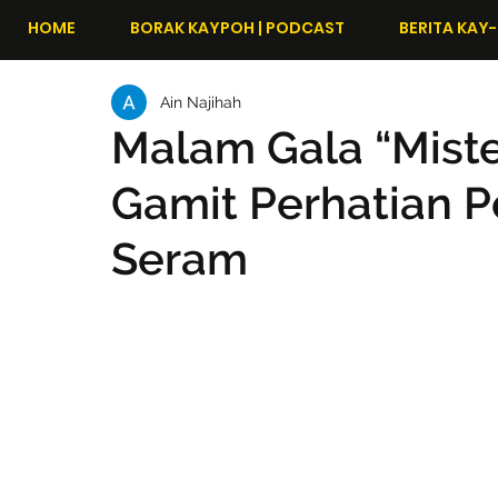
HOME
BORAK KAYPOH | PODCAST
BERITA KAY-
Ain Najihah
Malam Gala “Mister
Gamit Perhatian P
Seram