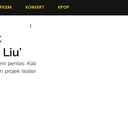
FILEM
KONSERT
KPOP
k
Liu’
 pentas. Kali 
 projek teater 