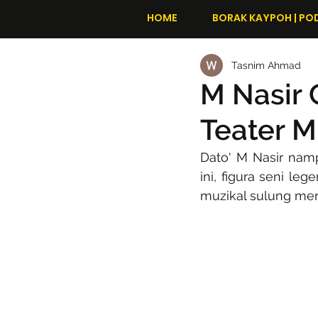
HOME
BORAK KAYPOH | PO
Tasnim Ahmad
M Nasir 
Teater M
Dato' M Nasir namp
ini, figura seni le
muzikal sulung mer