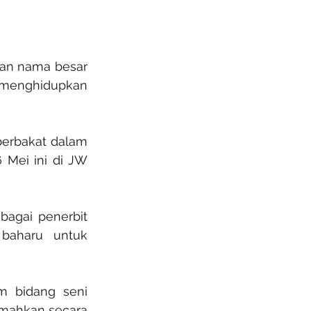
an nama besar 
 menghidupkan 
berbakat dalam 
Mei ini di JW 
agai penerbit 
aharu untuk 
m bidang seni 
mahkan secara 