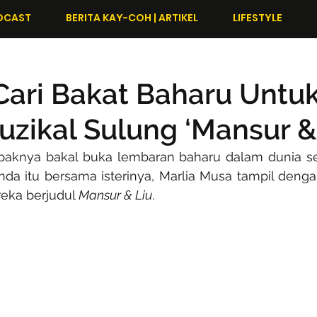
DCAST
BERITA KAY-COH | ARTIKEL
LIFESTYLE
Cari Bakat Baharu Untu
uzikal Sulung ‘Mansur & 
aknya bakal buka lembaran baharu dalam dunia seni
genda itu bersama isterinya, Marlia Musa tampil dengan
eka berjudul 
Mansur & Liu
.