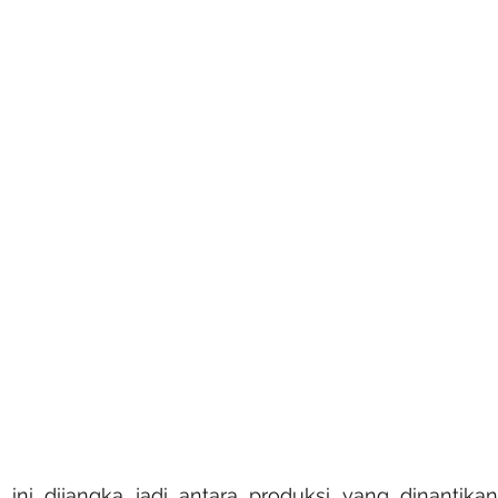
 ini dijangka jadi antara produksi yang dinantikan