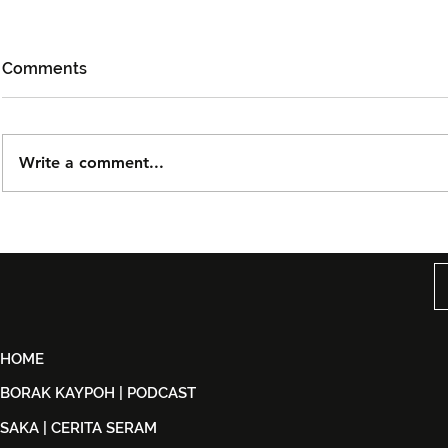
Comments
Write a comment...
Björn Again Kembali ke
Tiket Pute
Kuala Lumpur, Janji Malam
Ledang The
Penuh Nostalgia Buat
Dijual Ber
Peminat ABBA
2026
HOME
BORAK KAYPOH | PODCAST
SAKA | CERITA SERAM