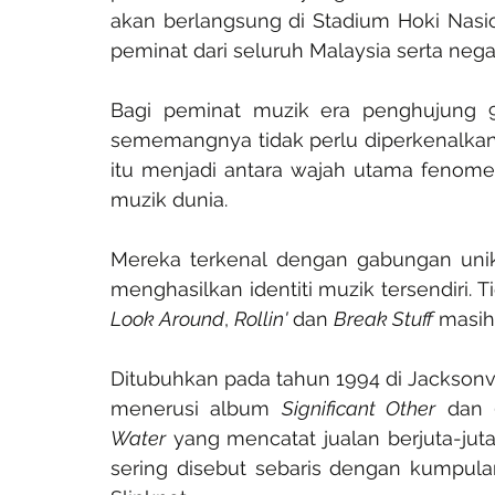
akan berlangsung di Stadium Hoki Nasio
peminat dari seluruh Malaysia serta negar
Bagi peminat muzik era penghujung 9
sememangnya tidak perlu diperkenalkan l
itu menjadi antara wajah utama fenome
muzik dunia.
Mereka terkenal dengan gabungan unik
menghasilkan identiti muzik tersendiri. T
Look Around
, 
Rollin'
 dan 
Break Stuff
 masih
Ditubuhkan pada tahun 1994 di Jacksonvill
menerusi album 
Significant Other
 dan 
Water
 yang mencatat jualan berjuta-juta
sering disebut sebaris dengan kumpulan 