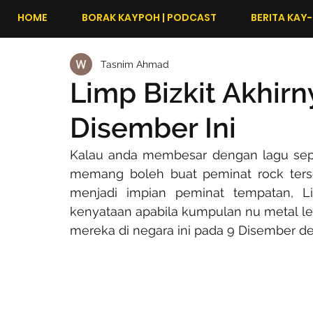
HOME
BORAK KAYPOH | PODCAST
BERITA KAY-
Tasnim Ahmad
Limp Bizkit Akhir
Disember Ini
Kalau anda membesar dengan lagu sepe
memang boleh buat peminat rock terse
menjadi impian peminat tempatan, Li
kenyataan apabila kumpulan nu metal le
mereka di negara ini pada 9 Disember d