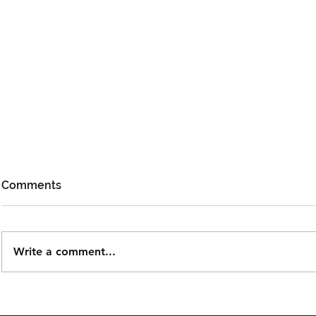
Comments
Write a comment...
Tiket Puteri Gunung
Taguwaruw
Ledang The Musical Rasmi
KLFW 2026