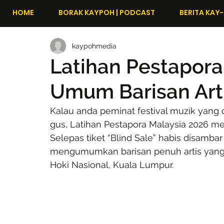
HOME
BORAK KAYPOH | PODCAST
BERITA KAY-
kaypohmedia
Latihan Pestapora
Umum Barisan Art
Kalau anda peminat festival muzik yang 
gus, Latihan Pestapora Malaysia 2026 me
Selepas tiket “Blind Sale” habis disambar
mengumumkan barisan penuh artis yang b
Hoki Nasional, Kuala Lumpur.