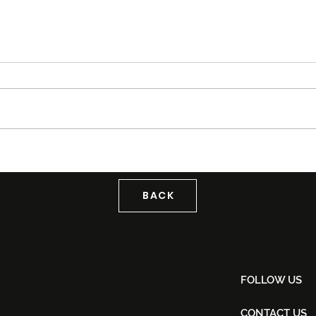
Noh Salleh Bawa Magis
XPDC
Orkestra Bersama Aubrey
Geg
Suwito Pada 8 November
Kons
Lou
BACK
FOLLOW US
CONTACT US