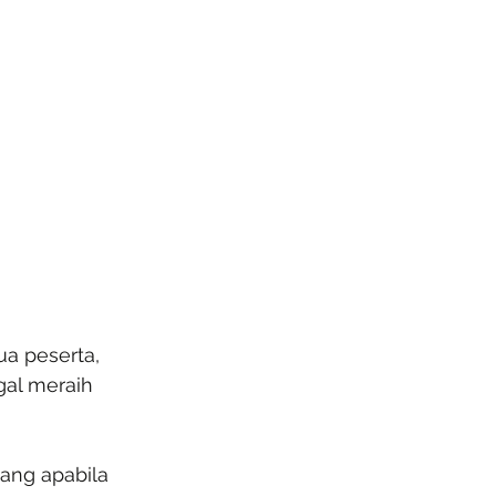
a peserta, 
gal meraih 
ang apabila 