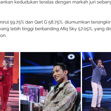
ankan kedudukan teratas dengan markah juri sebany
mirul 59.75% dan Qarl G 58.75%, diumumkan tersingki
ng lebih tinggi berbanding Afiq Sky 57.05%, yang d
on.