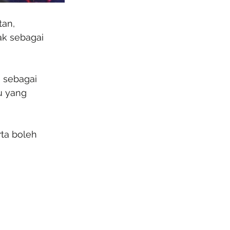
an, 
ak sebagai 
 sebagai 
 yang 
rta boleh 