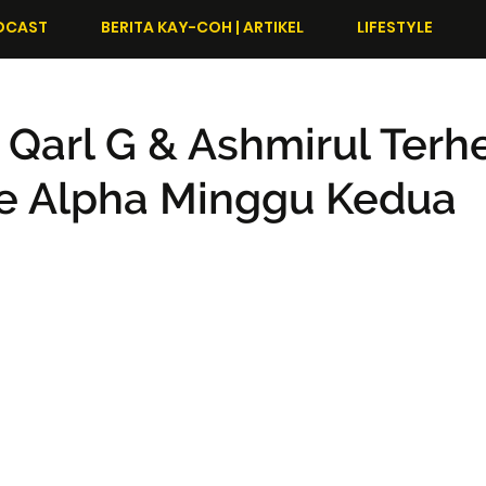
DCAST
BERITA KAY-COH | ARTIKEL
LIFESTYLE
Qarl G & Ashmirul Terhe
ge Alpha Minggu Kedua