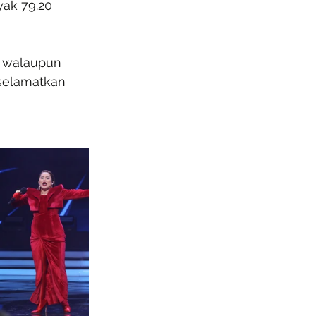
ak 79.20 
r walaupun 
iselamatkan 