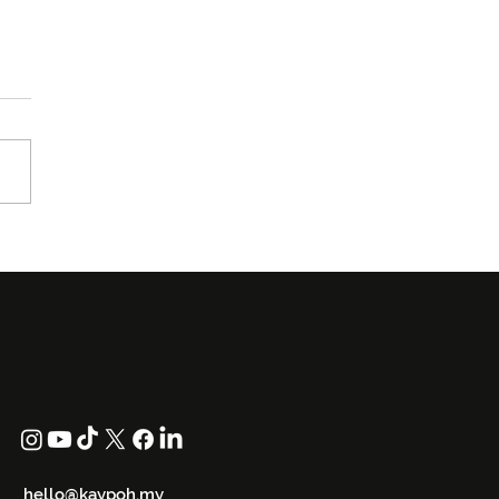
 Kita Peng Yu Bakal
ar Odeon KL Dengan
ert Headbang Live &
d
hello@kaypoh.my