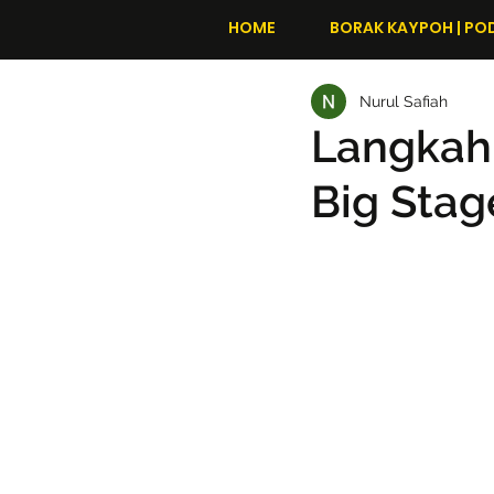
HOME
BORAK KAYPOH | PO
Nurul Safiah
Langkah 
Big Sta