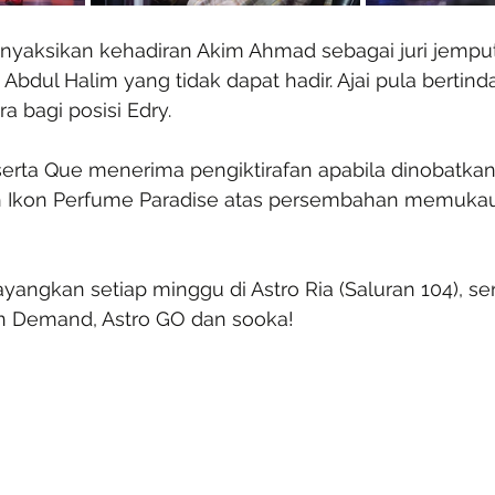
enyaksikan kehadiran Akim Ahmad sebagai juri jemput
bdul Halim yang tidak dapat hadir. Ajai pula bertind
 bagi posisi Edry.
serta Que menerima pengiktirafan apabila dinobatkan
 Ikon Perfume Paradise atas persembahan memukau
ayangkan setiap minggu di Astro Ria (Saluran 104), se
n Demand, Astro GO dan sooka!