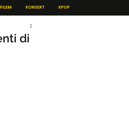
FILEM
KONSERT
KPOP
nti di