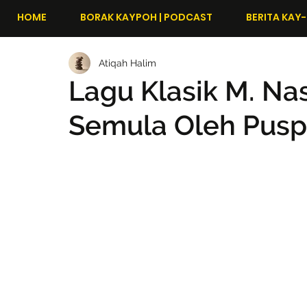
HOME
BORAK KAYPOH | PODCAST
BERITA KAY-
Atiqah Halim
Lagu Klasik M. Na
Semula Oleh Pusp