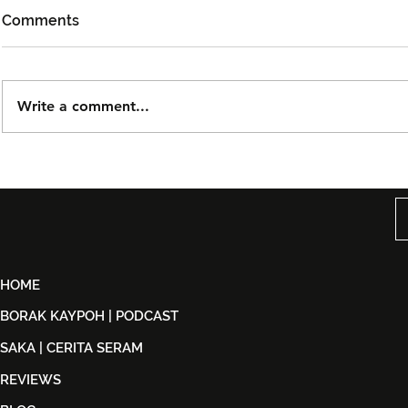
Comments
Write a comment...
Björn Again Kembali ke
Tiket Pute
Kuala Lumpur, Janji Malam
Ledang The
Penuh Nostalgia Buat
Dijual Ber
Peminat ABBA
2026
HOME
BORAK KAYPOH | PODCAST
SAKA | CERITA SERAM
REVIEWS