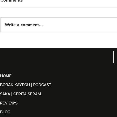
Comments
Write a comment...
Björn Again Kembali ke
Tiket Pute
Kuala Lumpur, Janji Malam
Ledang The
Penuh Nostalgia Buat
Dijual Ber
Peminat ABBA
2026
HOME
BORAK KAYPOH | PODCAST
SAKA | CERITA SERAM
REVIEWS
BLOG