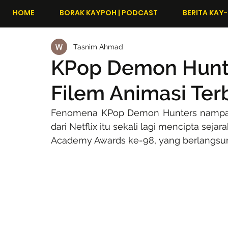
HOME
BORAK KAYPOH | PODCAST
BERITA KAY-
Tasnim Ahmad
KPop Demon Hunt
Filem Animasi Ter
Fenomena KPop Demon Hunters nampakny
dari Netflix itu sekali lagi mencipta sej
Academy Awards ke-98, yang berlangsun